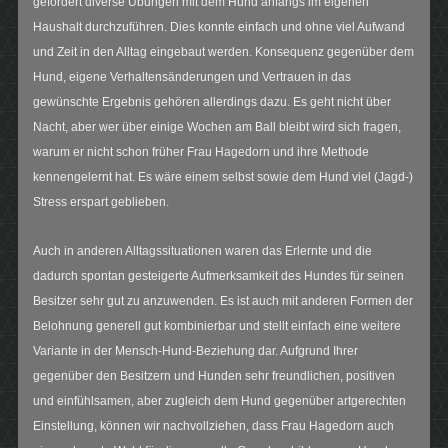
gefordert diverse Übungen mit dem Hund anfangs im eigenen
Haushalt durchzuführen. Dies konnte einfach und ohne viel Aufwand
und Zeit in den Alltag eingebaut werden. Konsequenz gegenüber dem
Hund, eigene Verhaltensänderungen und Vertrauen in das
gewünschte Ergebnis gehören allerdings dazu. Es geht nicht über
Nacht, aber wer über einige Wochen am Ball bleibt wird sich fragen,
warum er nicht schon früher Frau Hagedorn und ihre Methode
kennengelernt hat. Es wäre einem selbst sowie dem Hund viel (Jagd-)
Stress erspart geblieben.
Auch in anderen Alltagssituationen waren das Erlernte und die
dadurch spontan gesteigerte Aufmerksamkeit des Hundes für seinen
Besitzer sehr gut zu anzuwenden. Es ist auch mit anderen Formen der
Belohnung generell gut kombinierbar und stellt einfach eine weitere
Variante in der Mensch-Hund-Beziehung dar. Aufgrund Ihrer
gegenüber den Besitzern und Hunden sehr freundlichen, positiven
und einfühlsamen, aber zugleich dem Hund gegenüber artgerechten
Einstellung, können wir nachvollziehen, dass Frau Hagedorn auch