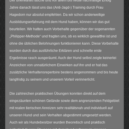
Der unerwartet rasche und vor allem bis heute nachhaltige Erfolg
Jahre danach lässt uns das (Anti-Jagd-) Training durch Frau
Hagedorn nur absolut empfehlen. Da wir schon anderweitige
Ausbildungserfahrung mit dem Hund haben, können wir das gut
beurteilen. Wir hatten auch Vorbehalte gegenüber der sogenannten
„Philipper-Methode“ und fragten uns, ob es wirklich gewaltfrei ist und
ohne die üblichen Belohnungen funktionieren kann. Diese Vorbehalte
wurden durch das ausführliche Erklären und schnelle erste
Ergebnisse rasch ausgeräumt. Auch der Hund selbst zeigte keinerlei
Anzeichen von unnatürlichem Einwirken auf ihn und er hat das
zusätzliche Verhaltensrepertoire bestens angenommen und bis heute
langfristig zu seinem und unserem Vorteil verinnerlicht.
Die zahlreichen praktischen Übungen konnten direkt auf dem
eingezäunten schönen Gelände sowie dem angrenzenden Feldgebiet
mit realen tierischen Anreizen sehr realitätsnah und individuell auf
unseren Hund und sein Verhalten abgestimmt umgesetzt werden.
Auch wir als Hundebesitzer wurden theoretisch und praktisch