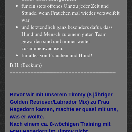
für ein stets offenes Ohr zu jeder Zeit und
Stunde, wenn Frauchen mal wieder verzweifelt
war
und letztendlich ganz besonders dafür, dass
Hund und Mensch zu einem guten Team
geworden sind und immer weiter
zusammenwachsen.
für alles von Frauchen und Hund!
B.H. (Beckum)
====================================
Bevor wir mit unserem Timmy (8 jähriger
Golden Retriever/Labrador Mix) zu Frau
Hagedorn kamen, machte er quasi mit uns,
was er wollte.
Nach einem ca. 8-wöchigen Training mit
Frau Hagedorn ist Timmy nicht