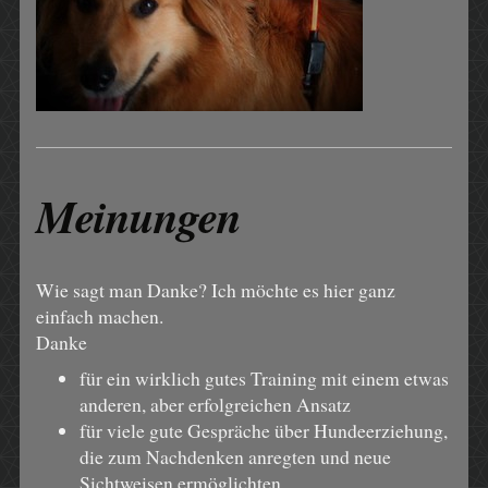
Meinungen
Wie sagt man Danke? Ich möchte es hier ganz
einfach machen.
Danke
für ein wirklich gutes Training mit einem etwas
anderen, aber erfolgreichen Ansatz
für viele gute Gespräche über Hundeerziehung,
die zum Nachdenken anregten und neue
Sichtweisen ermöglichten