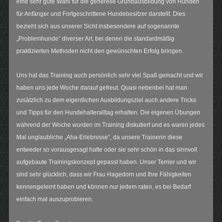
eine sehr gute Wahl für die generelle Grundausbildung von Hunden
für Anfänger und Fortgeschrittene Hundebesitzer darstellt. Dies
bezieht sich aus unserer Sicht insbesondere auf sogenannte
„Problemhunde“ diverser Art, bei denen die standardmäßig
praktizierten Methoden nicht den gewünschten Erfolg bringen.
Uns hat das Training auch persönlich sehr viel Spaß gemacht und wir
haben uns jede Woche darauf gefreut. Quasi nebenbei hat man
zusätzlich zu dem eigentlichen Ausbildungsziel auch andere Tricks
und Tipps für den Hundehalteralltag erhalten. Die eigenen Übungen
während der Woche wurden im Training diskutiert und es waren jedes
Mal unglaubliche „Aha-Erlebnisse“, da unsere Trainerin diese
entweder so vorausgesagt hatte oder sie sehr schön in das sinnvoll
aufgebaute Trainingskonzept gepasst haben. Unser Terrier und wir
sind sehr glücklich, dass wir Frau Hagedorn und Ihre Fähigkeiten
kennengelernt haben und können nur jedem raten, es bei Bedarf
einfach mal auszuprobieren.